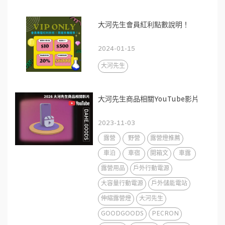
大河先生會員紅利點數說明！
2024-01-15
大河先生
大河先生商品相關YouTube影片
2023-11-03
露營
野營
露營燈推薦
車泊
車宿
開箱文
車露
露營用品
戶外行動電源
大容量行動電源
戶外儲能電站
伸縮露營燈
大河先生
GOODGOODS
PECRON