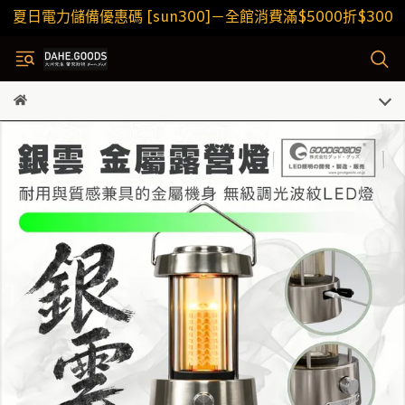
夏日電力儲備優惠碼 [sun300]－全館消費滿$5000折$300