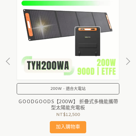
炮
200W - 適合大電站
GOODGOODS【200W】 折疊式多機能攜帶
G
型太陽能充電板
NT$12,500
加入購物車