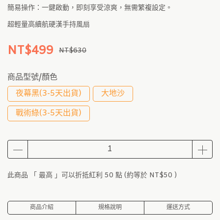
簡易操作：一鍵啟動，即刻享受涼爽，無需繁複設定。
超輕量高續航硬漢手持風扇
NT$499
NT$630
商品型號/顏色
夜幕黑(3-5天出貨)
大地沙
戰術綠(3-5天出貨)
此商品 「 最高 」可以折抵紅利
50
點 (約等於
NT$50
)
商品介紹
規格說明
運送方式