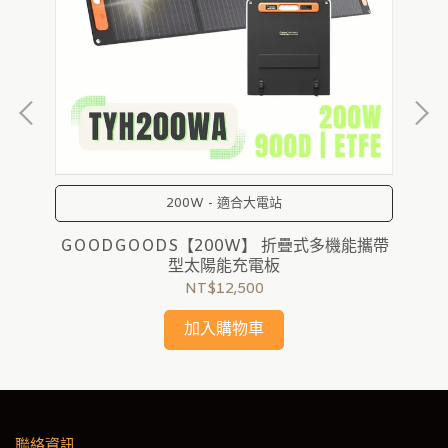
200W - 適合大電站
陽能
GOODGOODS【200W】 折疊式多機能攜帶
G
型太陽能充電板
NT$12,500
加入購物車
聯絡資訊