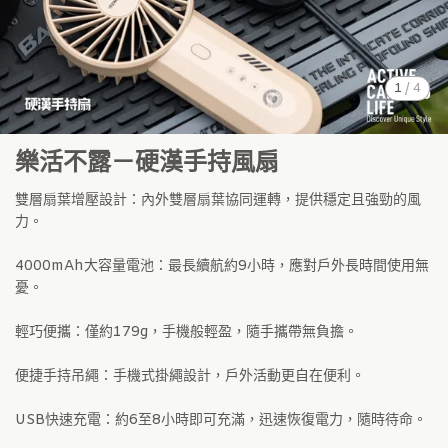
1
/
4
樂活不露－硬漢手持風扇
雙層扇葉增壓設計：內外雙層扇葉協同運轉，提供穩定且強勁的風
力。
4000mAh大容量電池：最長續航約9小時，應對戶外長時間使用無
憂。
輕巧便攜：僅約179g，手機般輕盈，隨手攜帶無負擔。
便捷手持吊繩：手機式掛繩設計，戶外活動更自在便利。
USB快速充電：約6至8小時即可充滿，迅速恢復電力，隨時待命。