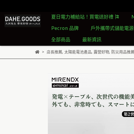
夏日電力補給站！買電送好禮 🎏
Pecron 品牌
戶外攜帶式儲能電源
全部商品
最新資訊
店長推薦
,
太陽能電池產品
,
露營好物
,
防災用品推