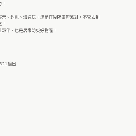
力！
野營、釣魚、海邊玩，還是在後院舉辦派對，不管去到
充！
佳夥伴，也是居家防災好物喔！
5521輸出