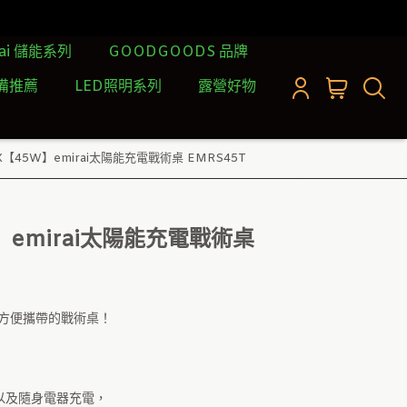
rai 儲能系列
GOODGOODS 品牌
備推薦
LED照明系列
露營好物
X【45W】emirai太陽能充電戰術桌 EMRS45T
W】emirai太陽能充電戰術桌
超方便攜帶的戰術桌！
以及隨身電器充電，