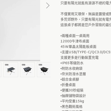
只要有陽光就能有源源不絕的電
不僅實用又環保，無論是露營或
多荒郊野外，只要有陽光就有電
這張桌子都將是您戶外冒險的最
▪兩種桌面一桌兩用
1200D牛津布桌面
45W單晶太陽能板桌面
▪支援USB/TYPE-C/QC3.0/DC
支援更多是行動裝置充電
▪IP65等級防水
▪附防水收納袋
▪奈米防潑水塗層
▪鋁合金桌腳
▪折疊桌面
▪便攜30秒組裝
▪抽屜儲物袋設計
▪平均受重15kg
▪黑色戰術風格