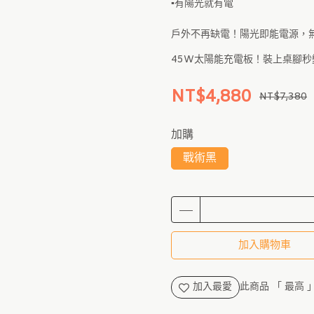
▪有陽光就有電
戶外不再缺電！陽光即能電源，
45W太陽能充電板！裝上桌腳秒
NT$4,880
NT$7,380
加購
戰術黑
加入購物車
加入最愛
此商品 「 最高