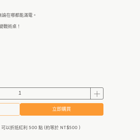
無論在哪都能滿電。
變戰術桌！
立即購買
 」可以折抵紅利
500
點 (約等於
NT$500
)