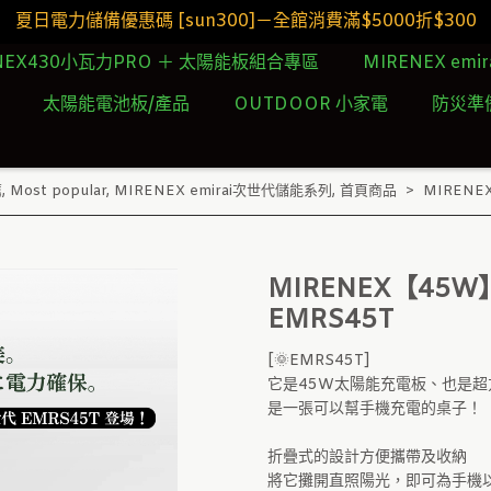
夏日電力儲備優惠碼 [sun300]－全館消費滿$5000折$300
NEX430小瓦力PRO ＋ 太陽能板組合專區
MIRENEX emi
太陽能電池板/產品
OUTDOOR 小家電
防災準
薦
,
Most popular
,
MIRENEX emirai次世代儲能系列
,
首頁商品
MIRENE
MIRENEX【45
EMRS45T
[🌞EMRS45T]
它是45W太陽能充電板、也是
是一張可以幫手機充電的桌子！
折疊式的設計方便攜帶及收納
將它攤開直照陽光，即可為手機