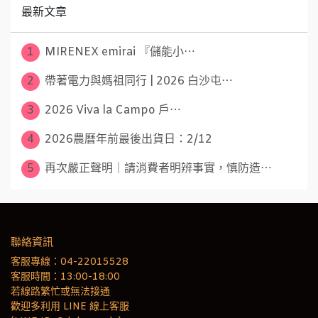
最新文章
1
MIRENEX emirai 『儲能小⋯
2
帶著電力與媽祖同行 | 2026 白沙屯⋯
3
2026 Viva la Campo 戶⋯
4
2026農曆年前最後出貨日：2/12
5
再次嚴正聲明｜請消費者明辨事實，慎防造⋯
聯絡資訊
客服專線：04-22015528
客服時間：13:00-18:00
若線路繁忙或無法接通
歡迎多利用 LINE 線上客服