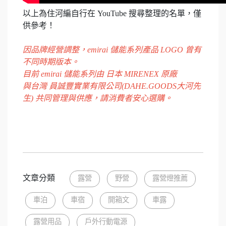
以上為住河編自行在 YouTube 搜尋整理的名單，僅
供參考！
因品牌經營調整，emirai 儲能系列產品 LOGO 曾有
不同時期版本。
目前 emirai 儲能系列由 日本 MIRENEX 原廠
與台灣 員誠豐實業有限公司(DAHE.GOODS大河先
生) 共同管理與供應，請消費者安心選購。
文章分類
露營
野營
露營燈推薦
車泊
車宿
開箱文
車露
露營用品
戶外行動電源