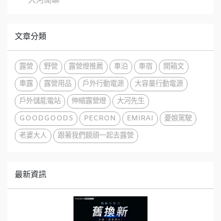
大河閒聊
文章分類
露營
野營
露營燈推薦
車泊
車宿
開箱文
車露
露營用品
戶外行動電源
大容量行動電源
戶外儲能電站
伸縮露營燈
大河先生
GOODGOODS
PECRON
EMIRAI
憂娘駕駛
老婆大人
跟著我們鏡頭一起去露營
最新資訊