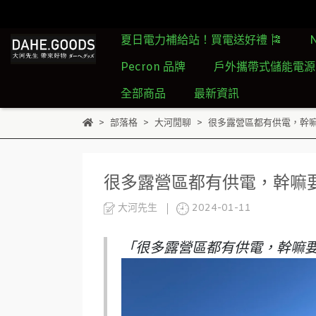
夏日電力補給站！買電送好禮 🎏
Pecron 品牌
戶外攜帶式儲能電源
全部商品
最新資訊
部落格
大河閒聊
很多露營區都有供電，幹
很多露營區都有供電，幹嘛
大河先生
2024-01-11
「很多露營區都有供電，幹嘛