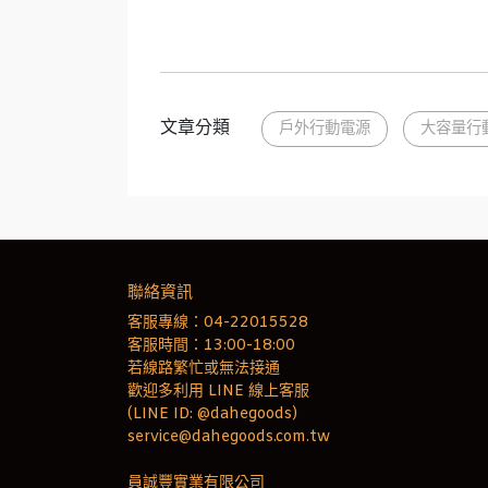
文章分類
戶外行動電源
大容量行
聯絡資訊
客服專線：04-22015528
客服時間：13:00-18:00
若線路繁忙或無法接通
歡迎多利用 LINE 線上客服
(LINE ID: @dahegoods)
service@dahegoods.com.tw
員誠豐實業有限公司