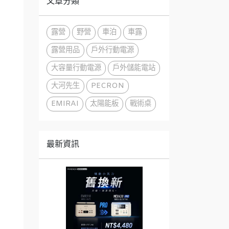
文章分類
露營
野營
車泊
車露
露營用品
戶外行動電源
大容量行動電源
戶外儲能電站
大河先生
PECRON
EMIRAI
太陽能板
戰術桌
最新資訊
、