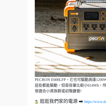
PECRON
E600LFP，它也可驅動高達12
這些都能驅動，但是容量比較小614Wh，
很適合小資族群或初階露營
​​​!
逛逛我們家的電源 ➡️
https://www.d