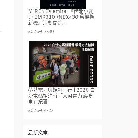
MIRENEX emirai 『儲能小瓦
力 EMR310⭢NEX430 舊機換
新機』活動開跑！
如
2026-07-30
帶著電力與媽祖同行 | 2026 白
沙屯媽祖進香「大河電力應援
車」紀實
2026-04-22
最新文章