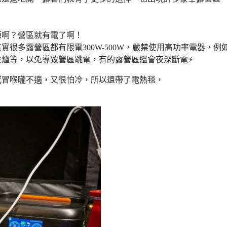
源啊？營區就有電了啊！
很多露營區都有限電300W-500W，嚴禁使用高功率電器，例
爐等，以免導致營區跳電，有的露營區還會夜深斷電⚡️
感冒喉嚨不適，又很怕冷，所以還帶了電熱毯，