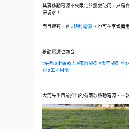
其實移動電源不只限定於露營使用，只是
營玩家！
而且擁有一台
#移動電源
，也可在家當備用
移動電源也適合
#駐唱
#街頭藝人
#夜市擺攤
#市集擺攤
#行
組
#工地用電
大河先生目前推出的有兩款移動電源，一款是