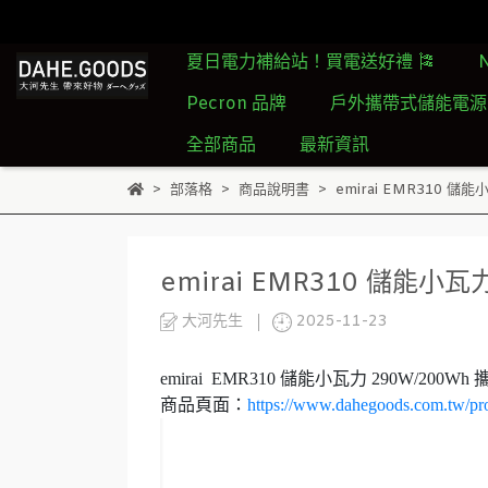
夏日電力補給站！買電送好禮 🎏
Pecron 品牌
戶外攜帶式儲能電源
全部商品
最新資訊
部落格
商品說明書
emirai EMR310 儲
emirai EMR310 儲能小
大河先生
2025-11-23
emirai EMR310 儲能小瓦力 290W/200
商品頁面：
https://www.dahegoods.com.tw/pr