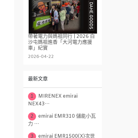
帶著電力與媽祖同行 | 2026 白
沙屯媽祖進香「大河電力應援
車」紀實
2026-04-22
最新文章
1
MIRENEX emirai
NEX43⋯
2
emirai EMR310 儲能小瓦
力 ⋯
3
emirai EMR1500(X)次世