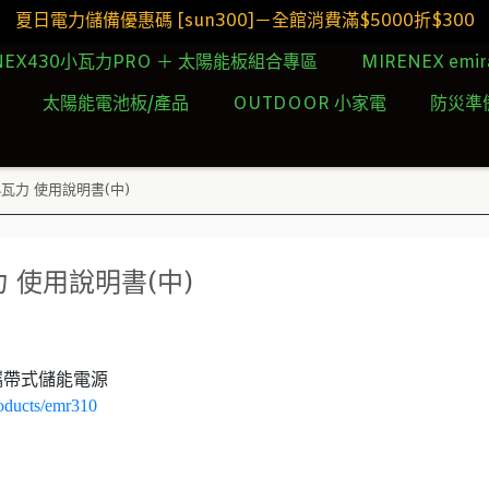
夏日電力儲備優惠碼 [sun300]－全館消費滿$5000折$300
NEX430小瓦力PRO ＋ 太陽能板組合專區
MIRENEX emi
太陽能電池板/產品
OUTDOOR 小家電
防災準
能小瓦力 使用說明書(中)
瓦力 使用說明書(中)
Wh 攜帶式儲能電源
oducts/emr310